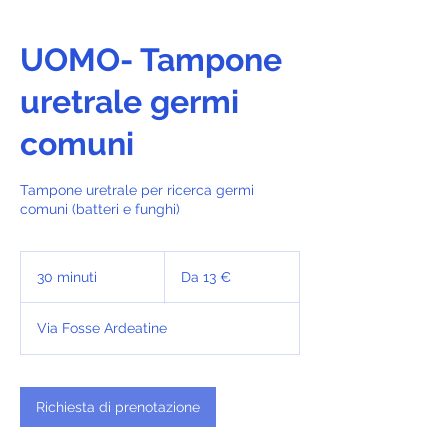
UOMO- Tampone
uretrale germi
comuni
Tampone uretrale per ricerca germi
comuni (batteri e funghi)
Da
13
30 minuti
3
Da 13 €
euro
0
m
Via Fosse Ardeatine
i
n
u
t
Richiesta di prenotazione
i