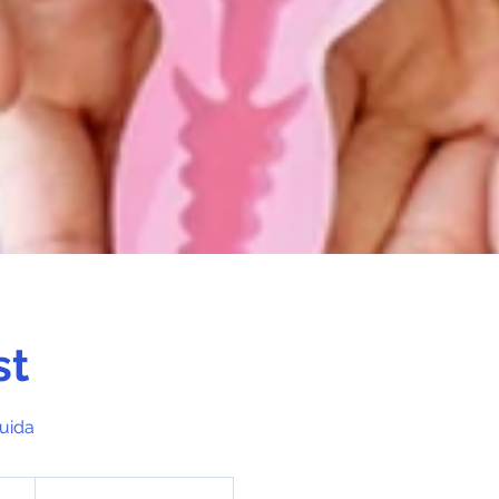
st
quida