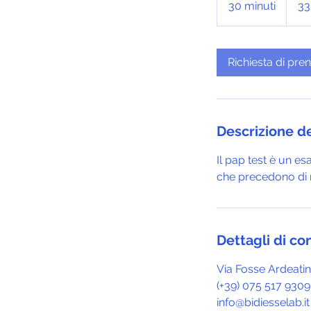
30 minuti
3
33
0
m
i
Richiesta di pre
n
u
t
i
Descrizione de
Il pap test è un es
che precedono di m
Dettagli di co
Via Fosse Ardeati
(+39) 075 517 9309
info@bidiesselab.it