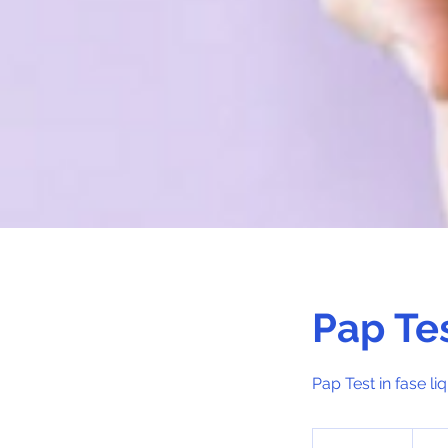
Pap Te
Pap Test in fase li
33
euro